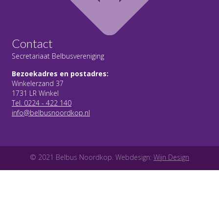
Contact
Secretariaat Belbusvereniging
Bezoekadres en postadres:
Winkelerzand 37
1731 LR Winkel
Tel. 0224 - 422 140
info@belbusnoordkop.nl
© 2021 Belbus Noordkop. Webdesign:
Wijn Design