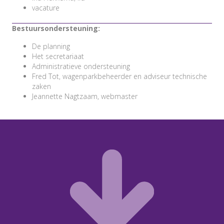
vacature
Bestuursondersteuning:
De planning
Het secretariaat
Administratieve ondersteuning
Fred Tot, wagenparkbeheerder en adviseur technische
zaken
Jeannette Nagtzaam, webmaster