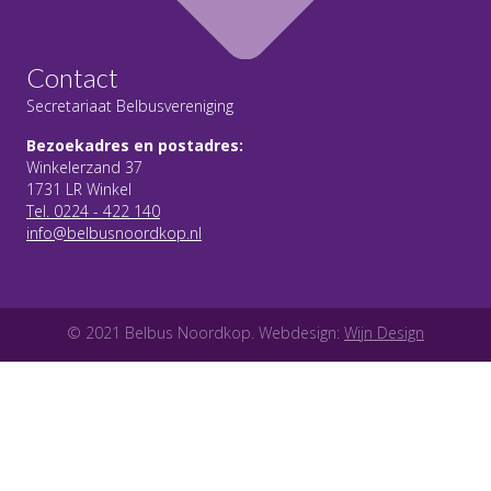
Contact
Secretariaat Belbusvereniging
Bezoekadres en postadres:
Winkelerzand 37
1731 LR Winkel
Tel. 0224 - 422 140
info@belbusnoordkop.nl
© 2021 Belbus Noordkop. Webdesign:
Wijn Design