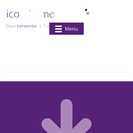
icon-home
Door
beheerder
|
7 oktober 2025
Menu