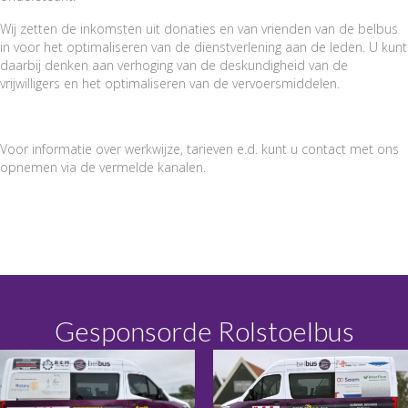
Wij zetten de inkomsten uit donaties en van vrienden van de belbus
in voor het optimaliseren van de dienstverlening aan de leden. U kunt
daarbij denken aan verhoging van de deskundigheid van de
vrijwilligers en het optimaliseren van de vervoersmiddelen.
Voor informatie over werkwijze, tarieven e.d. kunt u contact met ons
opnemen via de vermelde kanalen.
Gesponsorde Rolstoelbus