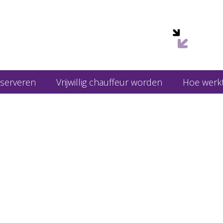
020
eserveren
Vrijwillig chauffeur worden
Hoe werkt