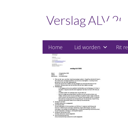
Verslag ALV 2
Home
Lid worden
Rit r