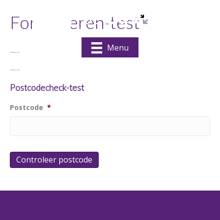
Formulieren-test
Menu
—–
—–
Postcodecheck-test
Postcode
*
Controleer postcode