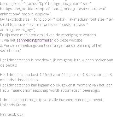
border_color='' radius='0px' background_color='' src=''
background_position='top left' background_repeat='no-repeat'
animation='' mobile_display='']
[av_textblock size='' font_color='' color='' av-medium-font-size='' av-
small-font-size='' av-mini-font-size='' custom_class=''
admin_preview_bg='']
Er zijn twee manieren om lid van de vereniging te worden.
1. Via het
aanmeldingsformulier
op deze website
2. Via de aanmeldingskaart (aanvragen via de planning of het
secretariaat)
Het lidmaatschap is noodzakelijk om gebruik te kunnen maken van
de belbus
Het lidmaatschap kost € 16,50 voor één jaar of € 8.25 voor een 3-
maands lidmaatschap.
Het lidmaatschap kan ingaan op elk gewenst moment van het jaar.
Het 3-maands lidmaatschap wordt automatisch beëindigd.
Lidmaatschap is mogelijk voor alle inwoners van de gemeente
Hollands Kroon.
[/av_textblock]