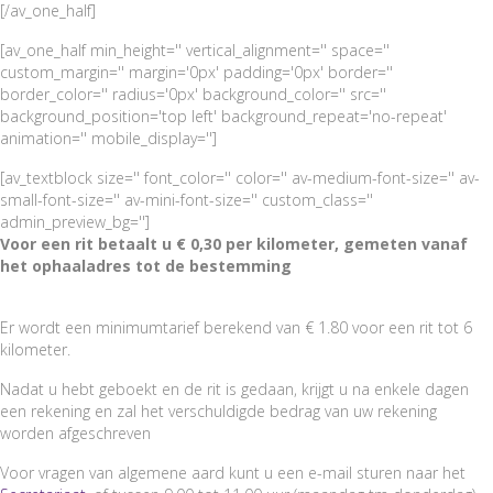
[/av_one_half]
[av_one_half min_height='' vertical_alignment='' space=''
custom_margin='' margin='0px' padding='0px' border=''
border_color='' radius='0px' background_color='' src=''
background_position='top left' background_repeat='no-repeat'
animation='' mobile_display='']
[av_textblock size='' font_color='' color='' av-medium-font-size='' av-
small-font-size='' av-mini-font-size='' custom_class=''
admin_preview_bg='']
Voor een rit betaalt u € 0,30 per kilometer, gemeten vanaf
het ophaaladres tot de bestemming
Er wordt een minimumtarief berekend van € 1.80 voor een rit tot 6
kilometer.
Nadat u hebt geboekt en de rit is gedaan, krijgt u na enkele dagen
een rekening en zal het verschuldigde bedrag van uw rekening
worden afgeschreven
Voor vragen van algemene aard kunt u een e-mail sturen naar het