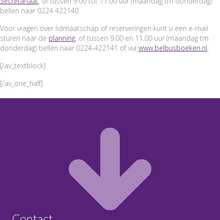
Secretariaat
, of tussen 9.00 tot 11.00 uur (maandag tm donderdag)
bellen naar 0224 422140
Voor vragen over lidmaatschap of reserveringen kunt u een e-mail
sturen naar de
planning
, of tussen 9.00 en 11.00 uur (maandag tm
donderdag) bellen naar 0224-422141 of via
www.belbusboeken.nl
.
[/av_textblock]
[/av_one_half]
Contact