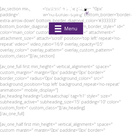
[av_section min_height='custom' min_height_px='20px'
padding='small' shadow='no-border-styling' bottom_border='border-
extra-arrow-down' bottom_border_diagonal_color='#333333'
bottom_border_diagonal_direction='' bottom_border_style='' id=''
Menu
color='main_color' custom_bg='#4f2373' src='' attachment=''
attachment_size='' attach='scroll' position='top left' repeat='no-
repeat' video='' video_ratio='16:9' overlay_opacity='0.5'
overlay_color='' overlay_pattern='' overlay_custom_pattern=''
custom_class=''][/av_section]
[av_one_full first min_height='' vertical_alignment='' space=''
custom_margin='' margin='0px' padding='0px' border=''
border_color='' radius='0px' background_color='' src=''
background_position='top left' background_repeat='no-repeat'
animation='' mobile_display='']
[av_heading heading='Lidmaatschap' tag='h1' style='' size=''
subheading_active='' subheading_size='15' padding='10' color=''
custom_font='' custom_class=''][/av_heading]
[/av_one_full]
[av_one_half first min_height='' vertical_alignment='' space=''
custom_margin='' margin='0px' padding='0px' border=''