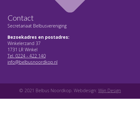
Contact
Secretariaat Belbusvereniging
Bezoekadres en postadres:
Winkelerzand 37
1731 LR Winkel
Tel. 0224 - 422 140
info@belbusnoordkop.nl
© 2021 Belbus Noordkop. Webdesign:
Wijn Design