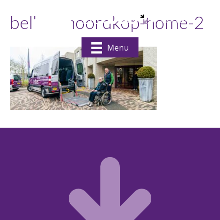
belbus-noordkop-home-2
Menu