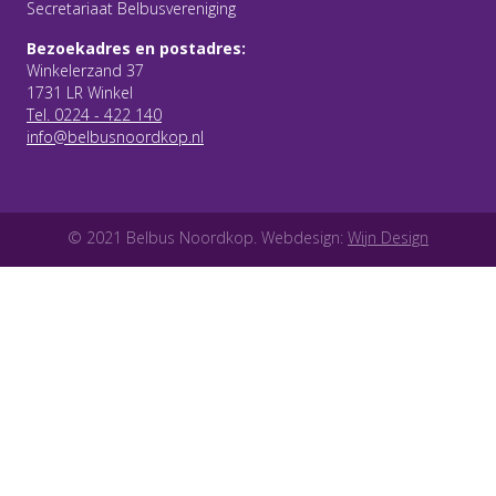
Secretariaat Belbusvereniging
Bezoekadres en postadres:
Winkelerzand 37
1731 LR Winkel
Tel. 0224 - 422 140
info@belbusnoordkop.nl
© 2021 Belbus Noordkop. Webdesign:
Wijn Design