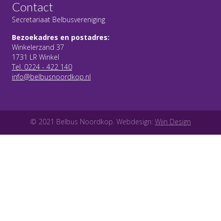
Contact
Secretariaat Belbusvereniging
Bezoekadres en postadres:
Winkelerzand 37
1731 LR Winkel
Tel. 0224 - 422 140
info@belbusnoordkop.nl
© 2021 Belbus Noordkop. Webdesign:
Wijn Design