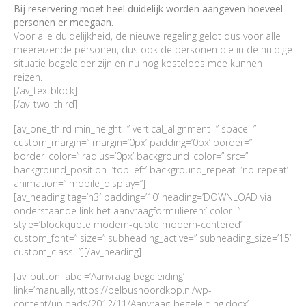
Bij reservering moet heel duidelijk worden aangeven hoeveel
personen er meegaan.
Voor alle duidelijkheid, de nieuwe regeling geldt dus voor alle
meereizende personen, dus ook de personen die in de huidige
situatie begeleider zijn en nu nog kosteloos mee kunnen
reizen.
[/av_textblock]
[/av_two_third]
[av_one_third min_height=” vertical_alignment=” space=”
custom_margin=” margin=’0px’ padding=’0px’ border=”
border_color=” radius=’0px’ background_color=” src=”
background_position=’top left’ background_repeat=’no-repeat’
animation=” mobile_display=”]
[av_heading tag=’h3′ padding=’10’ heading=’DOWNLOAD via
onderstaande link het aanvraagformulieren:’ color=”
style=’blockquote modern-quote modern-centered’
custom_font=” size=” subheading_active=” subheading_size=’15’
custom_class=”][/av_heading]
[av_button label=’Aanvraag begeleiding’
link=’manually,https://belbusnoordkop.nl/wp-
content/uploads/2012/11/Aanvraag-begeleiding.docx’