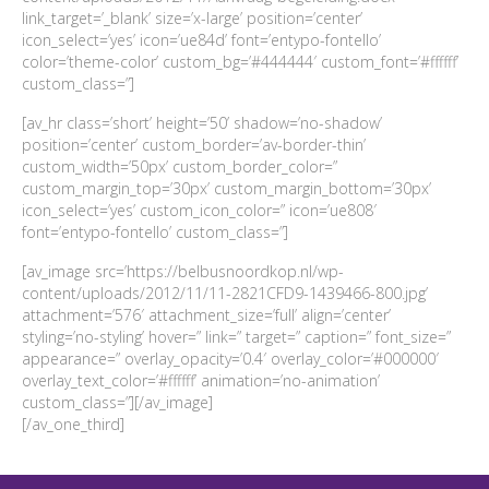
link_target=’_blank’ size=’x-large’ position=’center’
icon_select=’yes’ icon=’ue84d’ font=’entypo-fontello’
color=’theme-color’ custom_bg=’#444444′ custom_font=’#ffffff’
custom_class=”]
[av_hr class=’short’ height=’50’ shadow=’no-shadow’
position=’center’ custom_border=’av-border-thin’
custom_width=’50px’ custom_border_color=”
custom_margin_top=’30px’ custom_margin_bottom=’30px’
icon_select=’yes’ custom_icon_color=” icon=’ue808′
font=’entypo-fontello’ custom_class=”]
[av_image src=’https://belbusnoordkop.nl/wp-
content/uploads/2012/11/11-2821CFD9-1439466-800.jpg’
attachment=’576′ attachment_size=’full’ align=’center’
styling=’no-styling’ hover=” link=” target=” caption=” font_size=”
appearance=” overlay_opacity=’0.4′ overlay_color=’#000000′
overlay_text_color=’#ffffff’ animation=’no-animation’
custom_class=”][/av_image]
[/av_one_third]