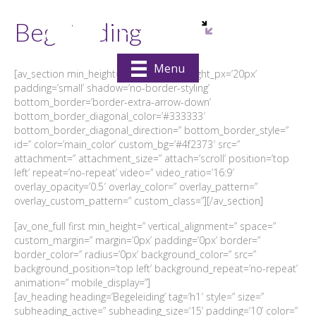
Begeleiding
Menu
[av_section min_height=’custom’ min_height_px=’20px’
padding=’small’ shadow=’no-border-styling’
bottom_border=’border-extra-arrow-down’
bottom_border_diagonal_color=’#333333′
bottom_border_diagonal_direction=” bottom_border_style=”
id=” color=’main_color’ custom_bg=’#4f2373′ src=”
attachment=” attachment_size=” attach=’scroll’ position=’top
left’ repeat=’no-repeat’ video=” video_ratio=’16:9′
overlay_opacity=’0.5′ overlay_color=” overlay_pattern=”
overlay_custom_pattern=” custom_class=”][/av_section]
[av_one_full first min_height=” vertical_alignment=” space=”
custom_margin=” margin=’0px’ padding=’0px’ border=”
border_color=” radius=’0px’ background_color=” src=”
background_position=’top left’ background_repeat=’no-repeat’
animation=” mobile_display=”]
[av_heading heading=’Begeleiding’ tag=’h1′ style=” size=”
subheading_active=” subheading_size=’15’ padding=’10’ color=”