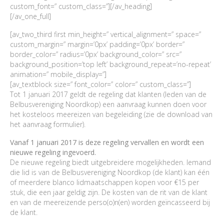
custom_font=” custom_class=”][/av_heading]
[/av_one_full]
[av_two_third first min_height=” vertical_alignment=” space=”
custom_margin=” margin=’0px’ padding=’0px’ border=”
border_color=” radius=’0px’ background_color=” src=”
background_position=’top left’ background_repeat=’no-repeat’
animation=” mobile_display=”]
[av_textblock size=” font_color=” color=” custom_class=”]
Tot 1 januari 2017 geldt de regeling dat klanten (leden van de
Belbusvereniging Noordkop) een aanvraag kunnen doen voor
het kosteloos meereizen van begeleiding (zie de download van
het aanvraag formulier).
Vanaf 1 januari 2017 is deze regeling vervallen en wordt een
nieuwe regeling ingevoerd.
De nieuwe regeling biedt uitgebreidere mogelijkheden. Iemand
die lid is van de Belbusvereniging Noordkop (de klant) kan één
of meerdere blanco lidmaatschappen kopen voor €15 per
stuk, die een jaar geldig zijn. De kosten van de rit van de klant
en van de meereizende perso(o)n(en) worden geïncasseerd bij
de klant.