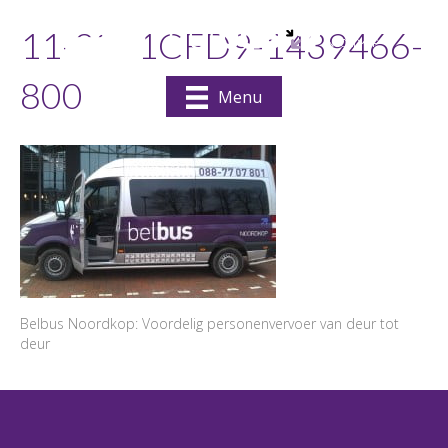
11-2821CFD9-1439466-
800
Menu
Belbus Noordkop: Voordelig personenvervoer van deur tot
deur