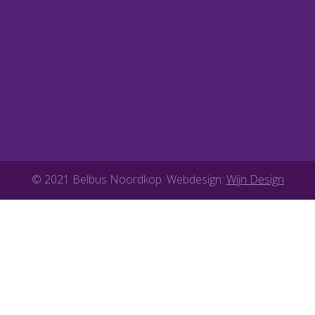
© 2021 Belbus Noordkop. Webdesign:
Wijn Design