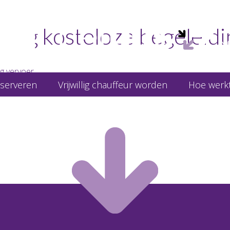
raag kosteloze begeleidi
g vervoer
eserveren
Vrijwillig chauffeur worden
Hoe werkt