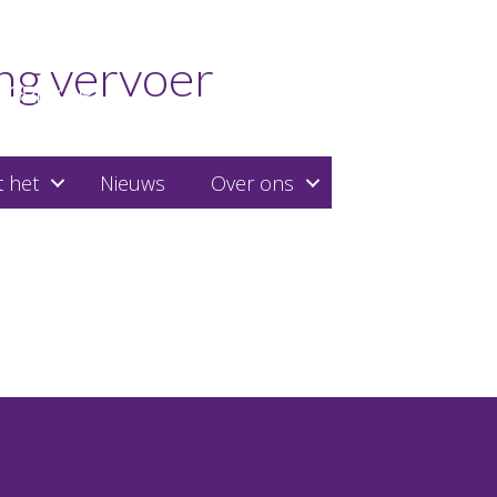
ng vervoer
 het
Nieuws
Over ons