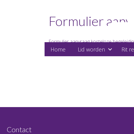
Formulier aanv
Formulier aanvraag kosteloze begeleidin
Home
Lid worden
Rit r
Contact