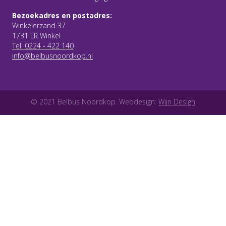
Bezoekadres en postadres:
Winkelerzand 37
1731 LR Winkel
Tel. 0224 - 422 140
info@belbusnoordkop.nl
© 2021 Belbus Noordkop. Webdesign:
Wijn Design