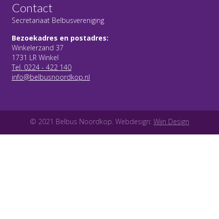
Contact
Secretariaat Belbusvereniging
Bezoekadres en postadres:
Winkelerzand 37
1731 LR Winkel
Tel. 0224 - 422 140
info@belbusnoordkop.nl
© 2021 Belbus Noordkop. Webdesign:
Wijn Design