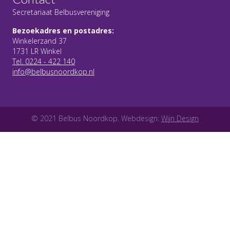
Secretariaat Belbusvereniging
Bezoekadres en postadres:
Winkelerzand 37
1731 LR Winkel
Tel. 0224 - 422 140
info@belbusnoordkop.nl
© 2021 Belbus Noordkop. Webdesign:
Wijn Design