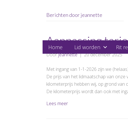
Berichten door jeannette
Aanpassing tari
Home
Lid worden
Rit r
Door
jeannette
|
20 december 2025
Met ingang van 1-1-2026 zijn we (helaa
De prijs van het lidmaatschap van onze ver
kilometerprijs hebben wij, op grond van 
De kilometerprijs wordt dan ook met in
Lees meer