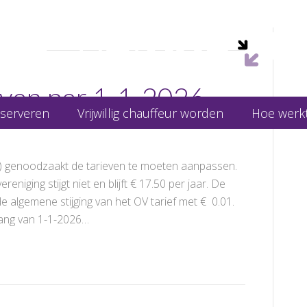
even per 1-1-2026
eserveren
Vrijwillig chauffeur worden
Hoe werkt
s) genoodzaakt de tarieven te moeten aanpassen.
eniging stijgt niet en blijft € 17.50 per jaar. De
de algemene stijging van het OV tarief met € 0.01.
gang van 1-1-2026…