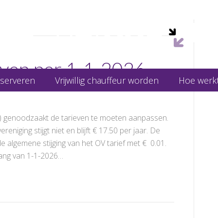
even per 1-1-2026
eserveren
Vrijwillig chauffeur worden
Hoe werkt
s) genoodzaakt de tarieven te moeten aanpassen.
eniging stijgt niet en blijft € 17.50 per jaar. De
de algemene stijging van het OV tarief met € 0.01.
gang van 1-1-2026…