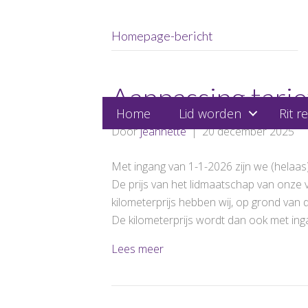
Homepage-bericht
Aanpassing tari
Home
Lid worden
Rit r
Door
jeannette
|
20 december 2025
Met ingang van 1-1-2026 zijn we (helaa
De prijs van het lidmaatschap van onze ver
kilometerprijs hebben wij, op grond van 
De kilometerprijs wordt dan ook met in
Lees meer